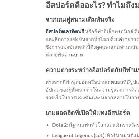
อีสปอร์ตคืออะไร? ทำไมถึ
จากเกมสู่สนามเดิมพันจริง
อีสปอร์ตเครดิตฟรี
หรือกีฬาอิเล็กทรอนิกส์ คื
และลีกการแข่งขันจากทั่วโลก ตั้งแต่รายการ
ซึ่งการแข่งขันเหล่านี้ดึงดูดแฟนเกมจำนวนม
หลายพันล้านบาท
ความต่างระหว่างอีสปอร์ตกับกีฬาแบ
ต่างจากกีฬาฟุตบอลหรือบาสเกตบอลที่มีรูปแ
อัปเดตของผู้พัฒนา ทำให้ความรู้และการติ
รวดเร็วในการแข่งขันและหลากหลายในการวาง
เกมยอดฮิตที่เปิดให้แทงอีสปอร์ต
Dota 2
: มีฐานแฟนทั่วโลกและเงินรางวัลร
League of Legends (LoL)
: ทัวร์นาเมนต์