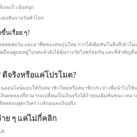
์เกมเร็ว ลุ้นสนุก
รแข่งขันรายวันทั่วโลก
้นเรื่อย ๆ?
 แพลตฟอร์ม และอาชีพของคนรุ่นใหม่ การได้เดิมพันในสิ่งที่เข้าใจ
หมือนดูบอลคู่โปรดแล้วยังได้ลุ้นรางวัลไปพร้อมกัน และที่สำคัญคื
? ดีจริงหรือแค่โปรโมต?
คาสิโนออนไลน์มอบให้กับสมาชิกใหม่หรือสมาชิกประจำ เพื่อนำไปใช้
เงินทดลองที่สามารถเปลี่ยนเป็นเงินจริงได้ถ้าคุณเดิมพันชนะ เหมา
ช้ทดสอบสูตรวิเคราะห์ก่อนลงเงินจริง
าย ๆ แค่ไม่กี่คลิก
ด้: