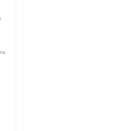
น
ตอน