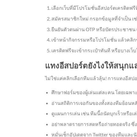
เลือกเว็บที่มีโปรโมชั่นอีสปอร์ตเครดิตฟรีที
สมัครสมาชิกใหม่ กรอกข้อมูลที่จำเป็น เช่
ยืนยันตัวตนผ่าน OTP หรือบัตรประชาชน (แ
เข้าหน้ากิจกรรมหรือโปรโมชั่น แล้วคลิก
เครดิตฟรีจะเข้ากระเป๋าทันที หรือบางเว็บ
แทงอีสปอร์ตยังไงให้สนุกแ
ไม่ใช่แค่คลิกเลือกทีมแล้วลุ้น! การแทงอีส
ศึกษาฟอร์มของผู้เล่นแต่ละคน โดยเฉพา
อ่านสถิติการเจอกันของทั้งสองทีมย้อนหล
ดูแผนการเล่น เช่น ทีมนี้ถนัดบุกเร็วหรือเ
อย่าพลาดรายการสดหรือถ่ายทอดจริง ซึ่ง
หมั่นเช็กอัปเดตจาก Twitter ของทีมและนั