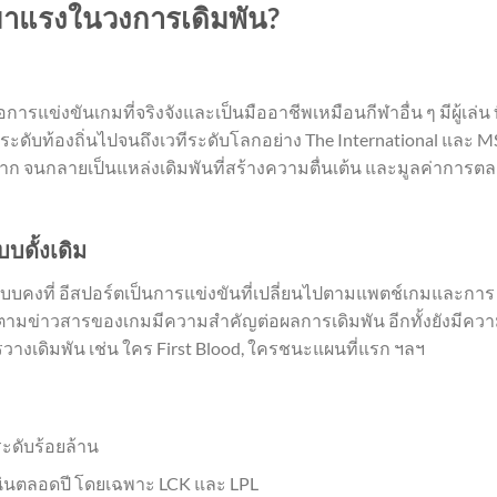
งมาแรงในวงการเดิมพัน?
อการแข่งขันเกมที่จริงจังและเป็นมืออาชีพเหมือนกีฬาอื่น ๆ มีผู้เล่น 
ระดับท้องถิ่นไปจนถึงเวทีระดับโลกอย่าง The International และ M
าก จนกลายเป็นแหล่งเดิมพันที่สร้างความตื่นเต้น และมูลค่าการต
บดั้งเดิม
บบคงที่ อีสปอร์ตเป็นการแข่งขันที่เปลี่ยนไปตามแพตช์เกมและการ
ดตามข่าวสารของเกมมีความสำคัญต่อผลการเดิมพัน อีกทั้งยังมีคว
เดิมพัน เช่น ใคร First Blood, ใครชนะแผนที่แรก ฯลฯ
ะดับร้อยล้าน
แน่นตลอดปี โดยเฉพาะ LCK และ LPL