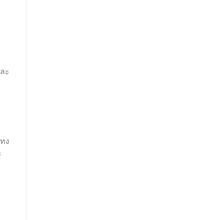
และ
อ
แทง
ะ