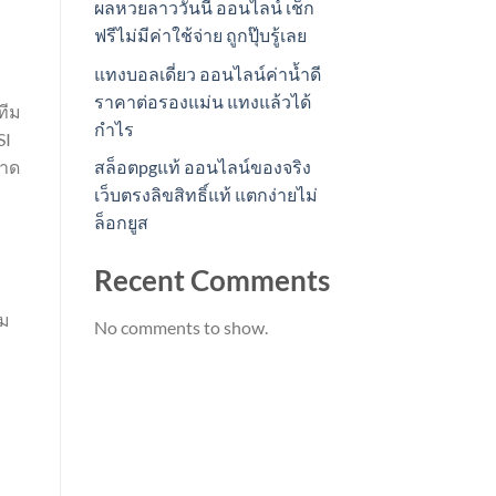
ผลหวยลาววันนี้ ออนไลน์ เช็ก
ฟรีไม่มีค่าใช้จ่าย ถูกปุ๊บรู้เลย
แทงบอลเดี่ยว ออนไลน์ค่าน้ำดี
ราคาต่อรองแม่น แทงแล้วได้
ทีม
กำไร
SI
ลาด
สล็อตpgแท้ ออนไลน์ของจริง
เว็บตรงลิขสิทธิ์แท้ แตกง่ายไม่
ล็อกยูส
Recent Comments
าม
No comments to show.