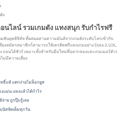
น
ดัง
ออนไลน์ รวมเกมดัง แทงสนุก รับกำไรฟรี
ิมพันยุคดิจิทัล ที่ผสมผสานความมันส์จากเกมดังระดับโลกเข้ากับ
พียงสมัครสมาชิกก็สามารถใช้เครดิตฟรีแทงเกมอย่าง Dota 2, LOL,
ง ถอนได้ชัวร์ เหมาะทั้งสำหรับมือใหม่ที่อยากลองและเกมเมอร์ตัวจ
ไม่มีความเสี่ยง
ธิ์แท้ แตกง่ายไม่ล็อกยูส
รองแม่น แทงแล้วได้กำไร
่าย ถูกปุ๊บรู้เลย
นัสจัดเต็มทุกวัน