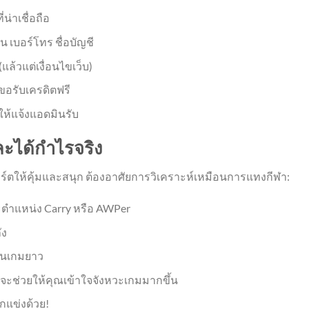
่น่าเชื่อถือ
น เบอร์โทร ชื่อบัญชี
ล้วแต่เงื่อนไขเว็บ)
ขอรับเครดิตฟรี
ให้แจ้งแอดมินรับ
ละได้กำไรจริง
ปอร์ตให้คุ้มและสนุก ต้องอาศัยการวิเคราะห์เหมือนการแทงกีฬา:
ะตำแหน่ง Carry หรือ AWPer
ัง
ล่นเกมยาว
จะช่วยให้คุณเข้าใจจังหวะเกมมากขึ้น
กแข่งด้วย!