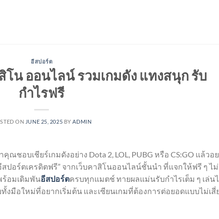
T
อีสปอร์ต
สิโน ออนไลน์ รวมเกมดัง แทงสนุก รับ
กำไรฟรี
STED ON
JUNE 25, 2025
BY
ADMIN
ถ้าคุณชอบเชียร์เกมดังอย่าง Dota 2, LOL, PUBG หรือ CS:GO แล้วอ
อีสปอร์ตเครดิตฟรี” จากเว็บคาสิโนออนไลน์ชั้นนำ ที่แจกให้ฟรี ๆ ไม่
 พร้อมเดิมพัน
อีสปอร์ต
ครบทุกแมตช์ ทายผลแม่นรับกำไรเต็ม ๆ เล่นไ
ั้งมือใหม่ที่อยากเริ่มต้น และเซียนเกมที่ต้องการต่อยอดแบบไม่เสี่