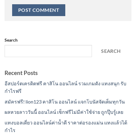
Search
SEARCH
Recent Posts
อีสปอร์ตเครดิตฟรี คาสิโน ออนไลน์ รวมเกมดัง แทงสนุก รับ
กำไรฟรี
สมัครฟรี! lion123 คาสิโน ออนไลน์ แจกโบนัสจัดเต็มทุกวัน
ผลหวยลาววันนี้ ออนไลน์ เช็กฟรีไม่มีค่าใช้จ่าย ถูกปุ๊บรู้เลย
แทงบอลเดี่ยว ออนไลน์ค่าน้ำดี ราคาต่อรองแม่น แทงแล้วได้
กำไร