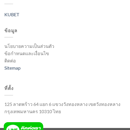
KUBET
ข้อมูล
นโยบายความเป็นส่วนตัว
ข้อกำหนดและเงื่อนไข
ติดต่อ
Sitemap
ที่ตั้ง
125 ลาดพร้าว 64 แยก 6 แขวงวังทองหลาง เขตวังทองหลาง
กรุงเทพมหานคร 10310 ไทย