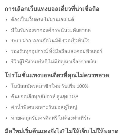
การเลือกเว็บแทงบอลเดี่ยวที่น่าเชื่อถือ
ต้องเป็นเว็บตรง ไม่ผ่านเอเย่นต์
มีใบรับรองจากองค์กรพนันระดับสากล
ระบบฝาก-ถอนอัตโนมัติ รวดเร็วทันใจ
รองรับทุกอุปกรณ์ ทั้งมือถือและคอมพิวเตอร์
รีวิวผู้ใช้งานจริงดี ไม่มีปัญหาเรื่องจ่ายเงิน
โปรโมชั่นแทงบอลเดี่ยวที่คุณไม่ควรพลาด
โบนัสสมัครสมาชิกใหม่ รับเพิ่ม 100%
คืนยอดเสียทุกสัปดาห์ สูงสุด 10%
ค่าน้ำพิเศษเฉพาะวันบอลคู่ใหญ่
ทายผลถูกรับเครดิตฟรี ไม่ต้องทำเทิร์น
มือใหม่เริ่มต้นแทงยังไง? ไม่ให้เจ็บ ไม่ให้พลาด